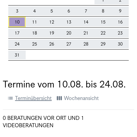
1
2
3
4
5
6
7
8
9
10
11
12
13
14
15
16
17
18
19
20
21
22
23
24
25
26
27
28
29
30
31
Termine vom
10.08.
bis
24.08.
list
view_week
Terminübersicht
Wochenansicht
0 BERATUNGEN VOR ORT
UND
1
VIDEOBERATUNGEN