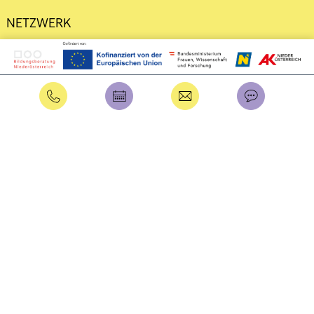
NETZWERK
DATENSCHUTZ
IMPRESSUM
Intern
Benutzername
Passwort
Anmelden
Passwort vergessen?