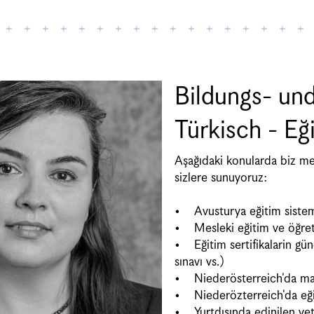
Bildungs- und
Türkisch - Eğ
Aşağıdaki konularda biz mes
sizlere sunuyoruz:
• Avusturya eğitim sistemi
• Mesleki eğitim ve öğreti
• Eğitim sertifikalarin gün
sınavı vs.)
• Niederösterreich'da madd
• Niederözterreich'da eğiti
• Yurtdışında edinilen yeter