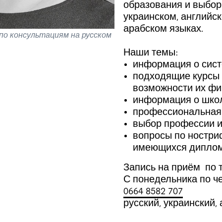
образования и выбор
украинском, английск
арабском языках.
по консультациям на русском
Наши темы:
информация о сист
подходящие курсы
возможности их ф
информация о школ
профессиональная
выбор профессии и
вопросы по ностр
имеющихся дипло
Запись на приём по 
С понедельника по че
0664 8582 707
русский, украинский,