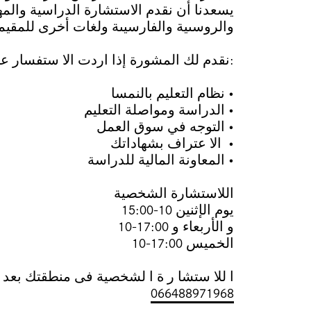
يسعدنا أن نقدم الاستشارة الدراسية والمهني
والروسىية والفارسيىة ولغات أخرى للمقيم
نقدم لك المشورة إذا اردت الا ستفسار عن:
نظام التعليم بالنمسا •
الدراسة ومواصلة التعليم •
التوجه في سوق العمل •
الا عتراف بشهاداتك •
المعاونة المالية للدراسة •
اللاستشارة الشخصية
يوم الإثنين 10-15:00
10-17:00 و الأربعاء و
10-17:00 الخميس
ا للا ستشا ر ة ا لشخصية فى منطقتك بعد ا
066488971968