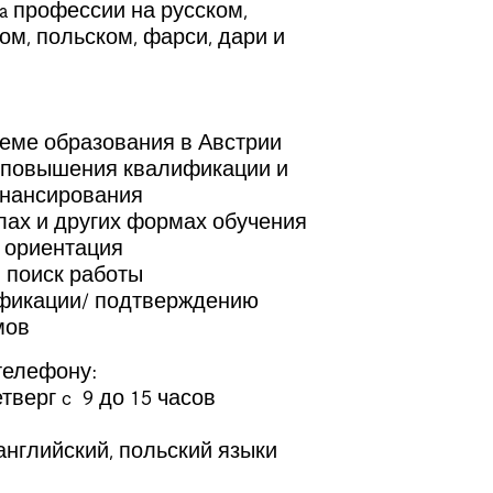
a профессии на русском,
ом, польском, фарси, дари и
еме образования в Австрии
 повышения квалификации и
инансирования
ах и других формах обучения
 ориентация
 поиск работы
ификации/ подтверждению
мов
телефону:
тверг c 9 до 15 часов
 английский, польский языки