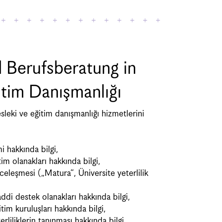
 Berufsberatung in
itim Danışmanlığı
leki ve eğitim danışmanlığı hizmetlerini
 hakkında bilgi,
m olanakları hakkında bilgi,
celeşmesi („Matura“, Üniversite yeterlilik
i destek olanakları hakkında bilgi,
m kuruluşları hakkında bilgi,
liliklerin tanınması hakkında bilgi,