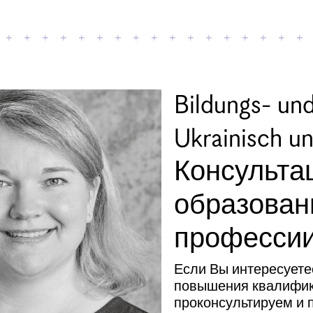
Bildungs- und
Ukrainisch u
Консульта
образован
професси
Если Вы интересуете
повышения квалифика
проконсультируем и