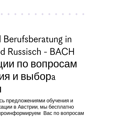
 Berufsberatung in
nd Russisch - BACH
ции по вопросам
ия и выборa
и
сь предложениями обучения и
ции в Австрии, мы бесплатно
 проинформируем Вас по вопросам