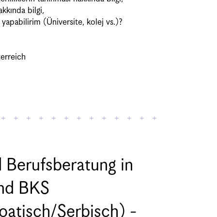
kında bilgi,
apabilirim (Üniversite, kolej vs.)?
erreich
 Berufsberatung in
und BKS
oatisch/Serbisch) -