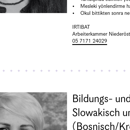
• Mesleki yönlendirme hak
• Okul bittikten sonra ne y
IRTIBAT
Arbeiterkammer Niederöst
05 7171 240
29
Bildungs- und
Slowakisch 
(Bosnisch/Kr