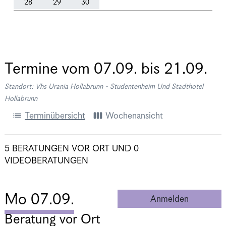
28
29
30
Termine vom
07.09.
bis
21.09.
Standort: Vhs Urania Hollabrunn - Studentenheim Und Stadthotel
Hollabrunn
list
view_week
Terminübersicht
Wochenansicht
5 BERATUNGEN VOR ORT
UND
0
VIDEOBERATUNGEN
Mo 07.09.
Anmelden
Beratung 
Beratung vor Ort