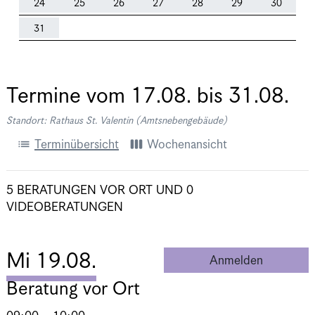
24
25
26
27
28
29
30
31
Termine vom
17.08.
bis
31.08.
Standort: Rathaus St. Valentin (Amtsnebengebäude)
list
view_week
Terminübersicht
Wochenansicht
5 BERATUNGEN VOR ORT
UND
0
VIDEOBERATUNGEN
Mi 19.08.
Anmelden
Beratung 
Beratung vor Ort