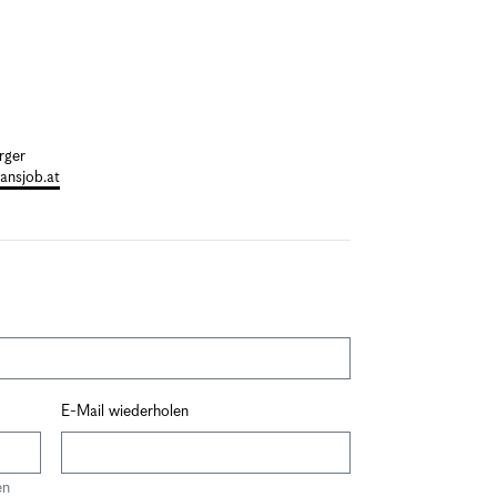
rger
ansjob.at
E-Mail wiederholen
en