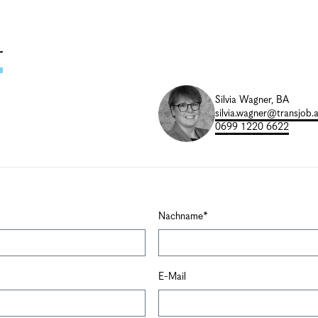
r
Silvia Wagner, BA
silvia.wagner@transjob.a
0699 1220 6622
Nachname
E-Mail