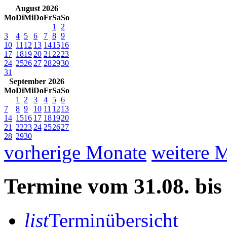
August 2026
Mo
Di
Mi
Do
Fr
Sa
So
1
2
3
4
5
6
7
8
9
10
11
12
13
14
15
16
17
18
19
20
21
22
23
24
25
26
27
28
29
30
31
September 2026
Mo
Di
Mi
Do
Fr
Sa
So
1
2
3
4
5
6
7
8
9
10
11
12
13
14
15
16
17
18
19
20
21
22
23
24
25
26
27
28
29
30
vorherige Monate
weitere 
Termine vom
31.08.
bi
list
Terminübersicht