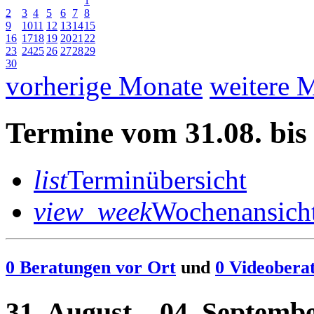
1
2
3
4
5
6
7
8
9
10
11
12
13
14
15
16
17
18
19
20
21
22
23
24
25
26
27
28
29
30
vorherige Monate
weitere 
Termine vom
31.08.
bi
list
Terminübersicht
view_week
Wochenansich
0 Beratungen vor Ort
und
0 Videobera
31. August – 04. Septemb