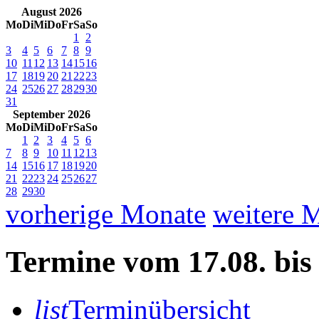
August 2026
Mo
Di
Mi
Do
Fr
Sa
So
1
2
3
4
5
6
7
8
9
10
11
12
13
14
15
16
17
18
19
20
21
22
23
24
25
26
27
28
29
30
31
September 2026
Mo
Di
Mi
Do
Fr
Sa
So
1
2
3
4
5
6
7
8
9
10
11
12
13
14
15
16
17
18
19
20
21
22
23
24
25
26
27
28
29
30
vorherige Monate
weitere 
Termine vom
17.08.
bi
list
Terminübersicht