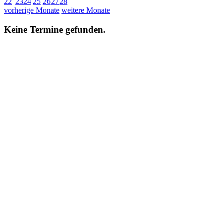
22
23
24
25
26
27
28
vorherige Monate
weitere Monate
Keine Termine gefunden.