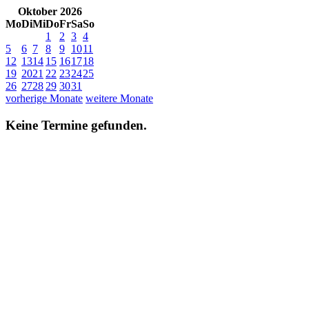
Oktober 2026
Mo
Di
Mi
Do
Fr
Sa
So
1
2
3
4
5
6
7
8
9
10
11
12
13
14
15
16
17
18
19
20
21
22
23
24
25
26
27
28
29
30
31
vorherige Monate
weitere Monate
Keine Termine gefunden.