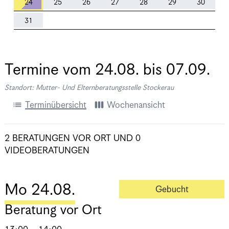
24
25
26
27
28
29
30
31
Termine vom
24.08.
bis
07.09.
Standort: Mutter- Und Elternberatungsstelle Stockerau
list
view_week
Terminübersicht
Wochenansicht
2 BERATUNGEN VOR ORT
UND
0
VIDEOBERATUNGEN
Mo 24.08.
Gebucht
Beratung vor Ort