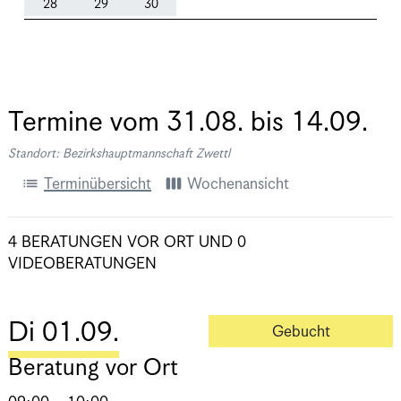
28
29
30
Termine vom
31.08.
bis
14.09.
Standort: Bezirkshauptmannschaft Zwettl
list
view_week
Terminübersicht
Wochenansicht
4 BERATUNGEN VOR ORT
UND
0
VIDEOBERATUNGEN
Di 01.09.
Gebucht
Beratung vor Ort