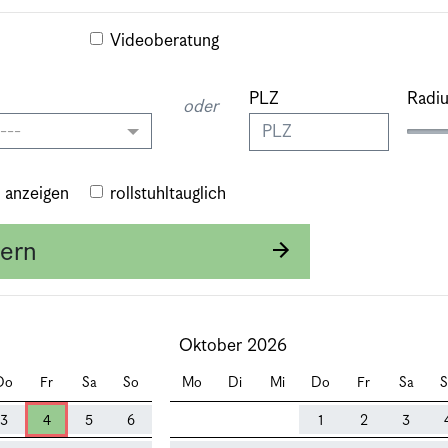
Videoberatung
PLZ
Radiu
oder
---
e anzeigen
rollstuhltauglich
tern
Oktober 2026
Do
Fr
Sa
So
Mo
Di
Mi
Do
Fr
Sa
S
3
4
5
6
1
2
3