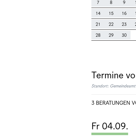
7
8
9
14
15
16
21
22
23
28
29
30
Termine v
Standort: Gemeindeamt 
3 BERATUNGEN V
Fr 04.09.