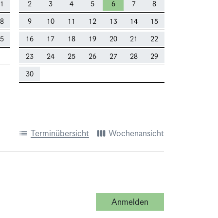
1
2
3
4
5
6
7
8
8
9
10
11
12
13
14
15
5
16
17
18
19
20
21
22
23
24
25
26
27
28
29
30
list
view_week
Terminübersicht
Wochenansicht
Anmelden
Beratung vor Ort, 