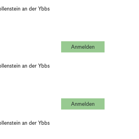
llenstein an der Ybbs
Anmelden
Beratung vor Ort, 
llenstein an der Ybbs
Anmelden
Beratung vor Ort, 
llenstein an der Ybbs