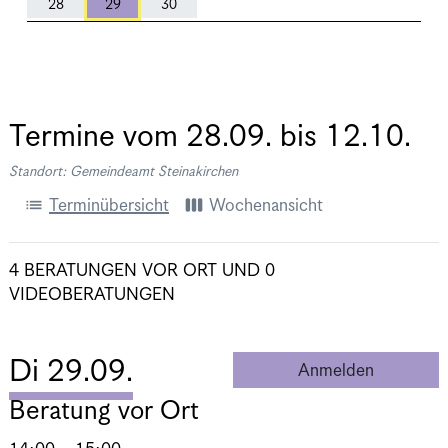
28
29
30
Termine vom
28.09.
bis
12.10.
Standort: Gemeindeamt Steinakirchen
list
view_week
Terminübersicht
Wochenansicht
4 BERATUNGEN VOR ORT
UND
0
VIDEOBERATUNGEN
Di 29.09.
Anmelden
Beratung 
Beratung vor Ort