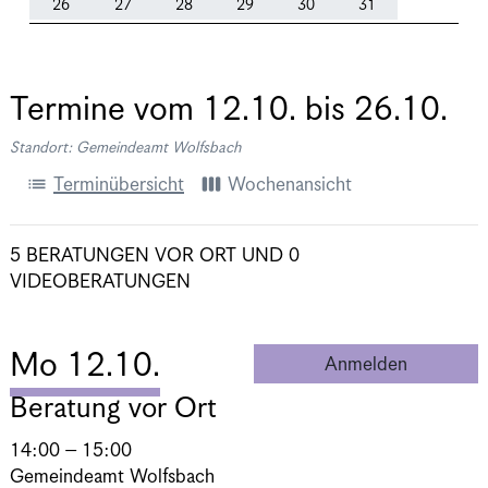
26
27
28
29
30
31
Termine vom
12.10.
bis
26.10.
Standort: Gemeindeamt Wolfsbach
list
view_week
Terminübersicht
Wochenansicht
5 BERATUNGEN VOR ORT
UND
0
VIDEOBERATUNGEN
Mo 12.10.
Anmelden
Beratung 
Beratung vor Ort
14:00 – 15:00
Gemeindeamt Wolfsbach