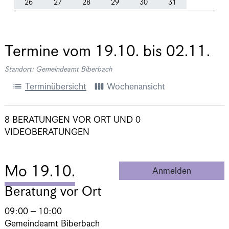
26
27
28
29
30
31
Termine vom
19.10.
bis
02.11.
Standort: Gemeindeamt Biberbach
list
view_week
Terminübersicht
Wochenansicht
8 BERATUNGEN VOR ORT
UND
0
VIDEOBERATUNGEN
Mo 19.10.
Anmelden
Beratung 
Beratung vor Ort
09:00 – 10:00
Gemeindeamt Biberbach