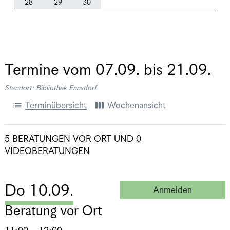
28
29
30
Termine vom
07.09.
bis
21.09.
Standort: Bibliothek Ennsdorf
list
view_week
Terminübersicht
Wochenansicht
5 BERATUNGEN VOR ORT
UND
0
VIDEOBERATUNGEN
Do 10.09.
Anmelden
Beratung 
Beratung vor Ort